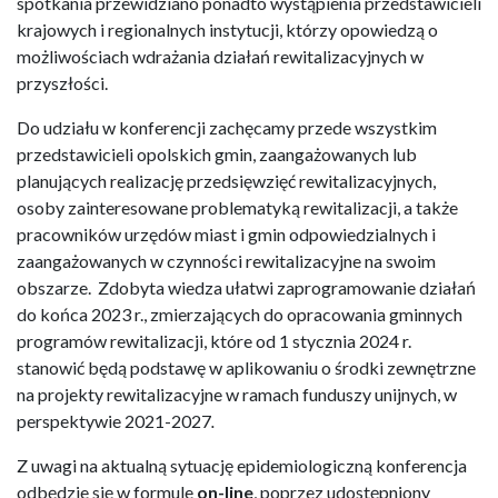
spotkania przewidziano ponadto wystąpienia przedstawicieli
krajowych i regionalnych instytucji, którzy opowiedzą o
możliwościach wdrażania działań rewitalizacyjnych w
przyszłości.
Do udziału w konferencji zachęcamy przede wszystkim
przedstawicieli opolskich gmin, zaangażowanych lub
planujących realizację przedsięwzięć rewitalizacyjnych,
osoby zainteresowane problematyką rewitalizacji, a także
pracowników urzędów miast i gmin odpowiedzialnych i
zaangażowanych w czynności rewitalizacyjne na swoim
obszarze. Zdobyta wiedza ułatwi zaprogramowanie działań
do końca 2023 r., zmierzających do opracowania gminnych
programów rewitalizacji, które od 1 stycznia 2024 r.
stanowić będą podstawę w aplikowaniu o środki zewnętrzne
na projekty rewitalizacyjne w ramach funduszy unijnych, w
perspektywie 2021-2027
.
Z uwagi na aktualną sytuację epidemiologiczną konferencja
odbędzie się w formule
on-line
, poprzez udostępniony