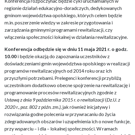
Konferencja rozpoczynać będzie cykl uruchamianych w
regionie działań edukacyjno-doradczych, dedykowanych
gminom województwa opolskiego, których celem będzie
m.in. poszerzenie wiedzy w zakresie przygotowania i
zarządzania gminnymi programami rewitalizacji, czy
włączenia społeczności lokalnej w działania rewitalizacyjne.
Konferencja odbędzie się w
dniu 11 maja 2021 r. o godz.
10.00
i będzie okazją do zapoznania uczestników z
doświadczeniami gmin województwa opolskiego w realizacji
programów rewitalizacyjnych od 2014 roku oraz ich
przyszłymi potrzebami. Prelegenci konferencji przybliżą
uczestnikom dodatkowo obecne spojrzenie na rewitalizację i
programowanie procesów rewitalizacyjnych zgodnie z
Ustawą z dnia 9 października 2015 r. o rewitalizacji
(
Dz.U. z
2020 r., poz. 802 z późn. zm.)
, jak również inicjatywy i
rozwiązania godne polecenia w przywracaniu do życia
zdegradowanych obszarów i uzupełnienia ich o nowe funkcje,
przy wsparciu – i dla – lokalnej społeczności. W ramach