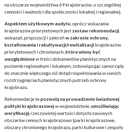
na obszarze województwa 69 krajobrazów, o szczególnej
cenności i ważności dla społeczności lokalnej i regionalnej.
Aspektem użytkowym audytu
, oprócz wskazania
krajobrazów priorytetowych jest
zestaw rekomendacji
,
wskazań, propozycji i zaleceń
w zakresie ochrony,
kształtowania i rekultywacji/rewitalizacji
krajobrazów
priorytetowych i chronionych,
które winny być
uwzględnione
w treści dokumentów planistycznych na
poziomie regionalnym i lokalnym, zobowiązując samorządy
do znacznie większego niż dotąd respektowania w swoich
rozstrzygnięciach planistycznych potrzeb ochrony
krajobrazu.
Rekomendacje te
pozwolą na prowadzenie świadomej
polityki krajobrazowej
w województwie,
umożliwiając
weryfikację
rzeczywistej wartości dotychczasowych
obszarów cennych krajobrazowo (parki krajobrazowe,
obszary chronionego krajobrazu, parki kulturowe i zespoły