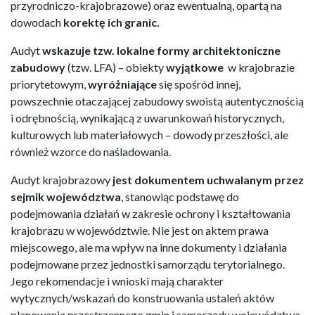
przyrodniczo-krajobrazowe) oraz ewentualną, opartą na
dowodach
korektę ich granic.
Audyt
wskazuje tzw. lokalne formy architektoniczne
zabudowy
(tzw. LFA) – obiekty
wyjątkowe
w krajobrazie
priorytetowym,
wyróżniające
się spośród innej,
powszechnie otaczającej zabudowy swoistą autentycznością
i odrębnością, wynikającą z uwarunkowań historycznych,
kulturowych lub materiałowych – dowody przeszłości, ale
również wzorce do naśladowania.
Audyt krajobrazowy
jest dokumentem uchwalanym przez
sejmik województwa
, stanowiąc podstawę do
podejmowania działań w zakresie ochrony i kształtowania
krajobrazu w województwie. Nie jest on aktem prawa
miejscowego, ale ma wpływ na inne dokumenty i działania
podejmowane przez jednostki samorządu terytorialnego.
Jego rekomendacje i wnioski mają charakter
wytycznych/wskazań do konstruowania ustaleń aktów
planowania przestrzennego gmin i samorządu województwa.