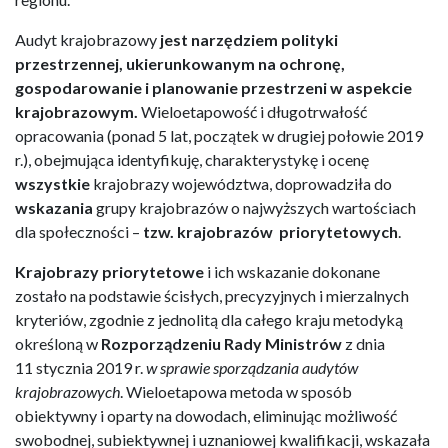
Audyt krajobrazowy
jest narzędziem polityki
przestrzennej, ukierunkowanym na ochronę,
gospodarowanie i planowanie przestrzeni w aspekcie
krajobrazowym.
Wieloetapowość i długotrwałość
opracowania (ponad 5 lat, początek w drugiej połowie 2019
r.), obejmująca identyfikuję, charakterystykę i ocenę
wszystkie
krajobrazy województwa, doprowadziła do
wskazania
grupy krajobrazów o najwyższych wartościach
dla społeczności –
tzw. krajobrazów priorytetowych
.
Krajobrazy priorytetowe
i ich wskazanie dokonane
zostało na podstawie ścisłych, precyzyjnych i mierzalnych
kryteriów, zgodnie z jednolitą dla całego kraju metodyką
określoną w
Rozporządzeniu Rady Ministrów
z dnia
11 stycznia 2019 r.
w sprawie sporządzania audytów
krajobrazowych
. Wieloetapowa metoda w sposób
obiektywny i oparty na dowodach, eliminując możliwość
swobodnej, subiektywnej i uznaniowej kwalifikacji, wskazała