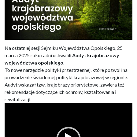
Na ostatniej sesji Sejmiku Województwa Opolskiego, 25
marca 2025 roku radni uchwalili
Audyt krajobrazowy
województwa opolskiego
.
To nowe narzędzie polityki przestrzennej, które pozwoli na
prowadzenie świadomej polityki krajobrazowej w regionie.
Audyt wskazał tzw. krajobrazy priorytetowe, zawiera też
rekomendacje dotyczące ich ochrony, kształtowania i
rewitalizacji.
Odtwarzacz
video