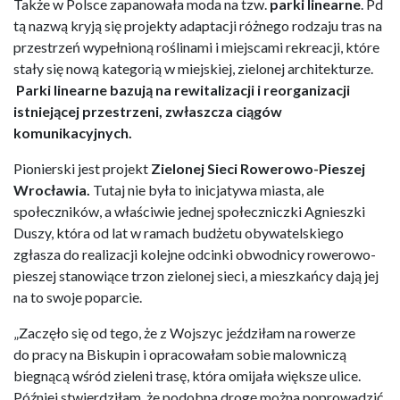
Także w Polsce zapanowała moda na tzw.
parki linearne
. Pd
tą nazwą kryją się projekty adaptacji różnego rodzaju tras na
przestrzeń wypełnioną roślinami i miejscami rekreacji, które
stały się nową kategorią w miejskiej, zielonej architekturze.
Parki linearne bazują na rewitalizacji i reorganizacji
istniejącej przestrzeni, zwłaszcza ciągów
komunikacyjnych.
Pionierski jest projekt
Zielonej Sieci Rowerowo-Pieszej
Wrocławia.
Tutaj nie była to inicjatywa miasta, ale
społeczników, a właściwie jednej społeczniczki Agnieszki
Duszy, która od lat w ramach budżetu obywatelskiego
zgłasza do realizacji kolejne odcinki obwodnicy rowerowo-
pieszej stanowiące trzon zielonej sieci, a mieszkańcy dają jej
na to swoje poparcie.
„Zaczęło się od tego, że z Wojszyc jeździłam na rowerze
do pracy na Biskupin i opracowałam sobie malowniczą
biegnącą wśród zieleni trasę, która omijała większe ulice.
Później stwierdziłam, że podobną drogę można poprowadzić