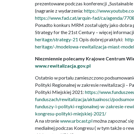
prezentowane podczas konferencji „Sustainable 
(nagranie z wydarzenia:
https://www.youtube.
https://www.fad.cat/arquin-fad/ca/agenda/7708/r
Ponadto konkurs MRM został ujęty jako dobra p
Strategy for the 21st Century – więcej informacji
heritage/strategy-21
Opis dobrej praktyki:
http
heritage/-/modelowa-rewitalizacja-miast-model
Niezmiennie polecamy Krajowe Centrum Wied
www.rewitalizacja.gov.pl
Ostatnio w portalu zamieszczono podsumowanie
Polityki Regionalnej w zakresie rewitalizacji – 
Polityki Miejskiej 2021:
https://www.funduszeeu
funduszach/rewitalizacja/aktualnosci/podsumo
funduszy-i-polityki-regionalnej-w-zakresie-rewi
kongresu-polityki-miejskiej-2021/
A na stronie
www.urbcast.pl
można zapoznać się 
medialnej podczas Kongresu ( w tym także o rew