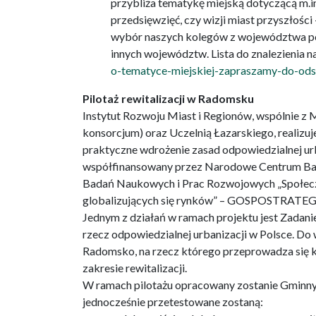
przybliża tematykę miejską dotyczącą m.i
przedsięwzięć, czy wizji miast przyszłości 
wybór naszych kolegów z województwa pom
innych województw. Lista do znalezienia na
o-tematyce-miejskiej-zapraszamy-do-ods
Pilotaż rewitalizacji w Radomsku
Instytut Rozwoju Miast i Regionów, wspólnie z M
konsorcjum) oraz Uczelnią Łazarskiego, realizuj
praktyczne wdrożenie zasad odpowiedzialnej ur
współfinansowany przez Narodowe Centrum Bad
Badań Naukowych i Prac Rozwojowych „Społecz
globalizujących się rynków” – GOSPOSTRATEG
Jednym z działań w ramach projektu jest Zadanie
rzecz odpowiedzialnej urbanizacji w Polsce. Do
Radomsko, na rzecz którego przeprowadza się k
zakresie rewitalizacji.
W ramach pilotażu opracowany zostanie Gminny
jednocześnie przetestowane zostaną: