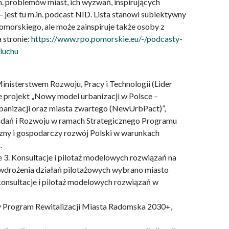
n. problemów miast, ich wyzwań, inspirujących
– jest tu m.in. podcast NID. Lista stanowi subiektywny
orskiego, ale może zainspiruje także osoby z
 stronie:
https://www.rpo.pomorskie.eu/-/podcasty-
luchu
inisterstwem Rozwoju, Pracy i Technologii (Lider
e projekt „Nowy model urbanizacji w Polsce –
banizacji oraz miasta zwartego (NewUrbPact)”,
ań i Rozwoju w ramach Strategicznego Programu
ny i gospodarczy rozwój Polski w warunkach
.
 3. Konsultacje i pilotaż modelowych rozwiązań na
 wdrożenia działań pilotażowych wybrano miasto
onsultacje i pilotaż modelowych rozwiązań w
 Program Rewitalizacji Miasta Radomska 2030+,