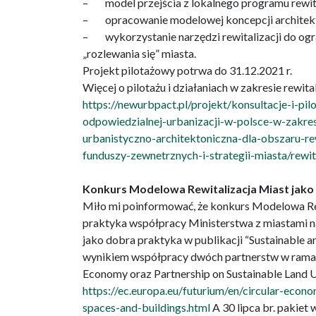
– model przejścia z lokalnego programu rewita
– opracowanie modelowej koncepcji architekton
– wykorzystanie narzędzi rewitalizacji do ogr
„rozlewania się” miasta.
Projekt pilotażowy potrwa do 31.12.2021 r.
Więcej o pilotażu i działaniach w zakresie rewit
https://newurbpact.pl/projekt/konsultacje-i-p
odpowiedzialnej-urbanizacji-w-polsce-w-zakres
urbanistyczno-architektoniczna-dla-obszaru-rew
funduszy-zewnetrznych-i-strategii-miasta/rewit
Konkurs Modelowa Rewitalizacja Miast jako 
Miło mi poinformować, że konkurs Modelowa Re
praktyka współpracy Ministerstwa z miastami na
jako dobra praktyka w publikacji “Sustainable and
wynikiem współpracy dwóch partnerstw w ramach
Economy oraz Partnership on Sustainable Land Us
https://ec.europa.eu/futurium/en/circular-econ
spaces-and-buildings.html
A 30 lipca br. pakiet 