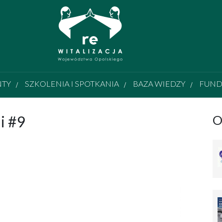
NTY
SZKOLENIA I SPOTKANIA
BAZA WIEDZY
FUND
i #9
O