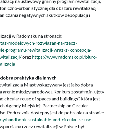
lizacji na ustawowy gminny program rewitalizacji,
iczno-urbanistycznej dla obszaru rewitalizacji,
aniczania negatywnych skutków depopulacji i
alizacji w Radomsku na stronach:
ilotaz-modelowych-rozwiazan-na-rzecz-
ie-programu-rewitalizacji-wraz-z-koncepcja-
italizacji/
oraz
https://www.radomsko.pl/biuro-
alizacja
dobra praktyka dla innych
witalizacja Miast wskazywany jest jako dobra
 arenie międzynarodowej. Konkurs został m.in. ujęty
 circular reuse of spaces and buildings”, która jest
 Agendy Miejskiej: Partnership on Circular
e. Podręcznik dostępny jest do pobrania na stronie:
omy/handbook-sustainable-and-circular-re-use-
wsparcia na rzecz rewitalizacji w Polsce był