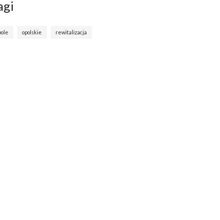
agi
pole
opolskie
rewitalizacja