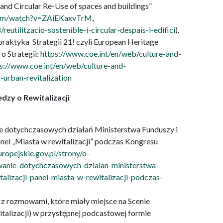
and Circular Re-Use of spaces and buildings”
com/watch?v=ZAiEKaxvTrM
,
eutilitzacio-sostenible-i-circular-despais-i-edifici
).
raktyka Strategii 21! czyli European Heritage
 o Strategii:
https://www.coe.int/en/web/culture-and-
s://www.coe.int/en/web/culture-and-
-urban-revitalization
zy o Rewitalizacji
 dotychczasowych działań Ministerstwa Funduszy i
Panel „Miasta w rewitalizacji” podczas Kongresu
ropejskie.gov.pl/strony/o-
wanie-dotychczasowych-dzialan-ministerstwa-
talizacji-panel-miasta-w-rewitalizacji-podczas-
z rozmowami, które miały miejsce na Scenie
italizacji) w przystępnej podcastowej formie