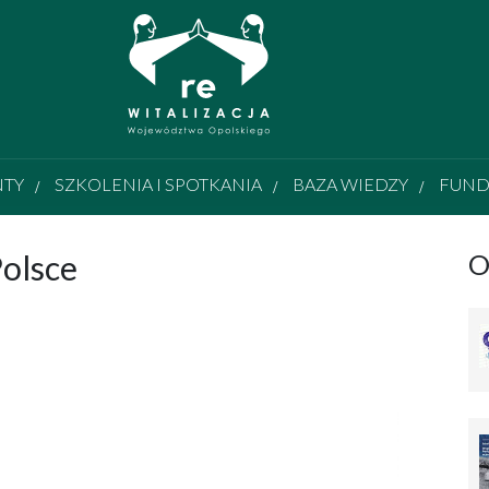
NTY
SZKOLENIA I SPOTKANIA
BAZA WIEDZY
FUND
Polsce
O