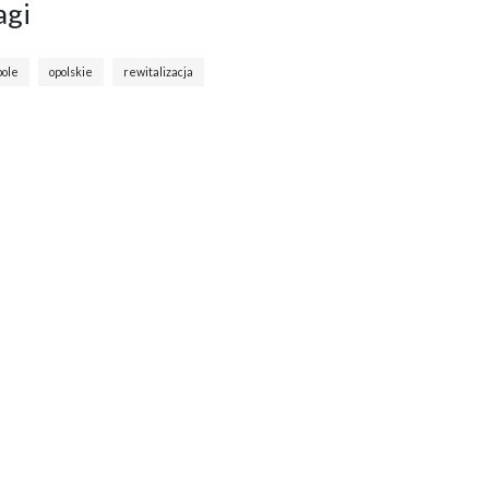
agi
pole
opolskie
rewitalizacja