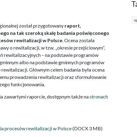
T
o
egionalnej został przygotowany
raport,
nego na tak szeroką skalę badania poświęconego
esów rewitalizacji w Polsce
. Ocena została
y o rewitalizacji, w tzw. „okresie przejściowym”,
ań rewitalizacyjnych – na podstawie programów
 gminnym albo na podstawie gminnych programów
o rewitalizacji. Głównym celem badania była ocena
mu prowadzenia rewitalizacji oraz sformułowanie
zego funkcjonowania.
a zawartymi raporcie, dostępnym także na
stronach
ia procesów rewitalizacji w Polsce
(DOCX 3 MB)