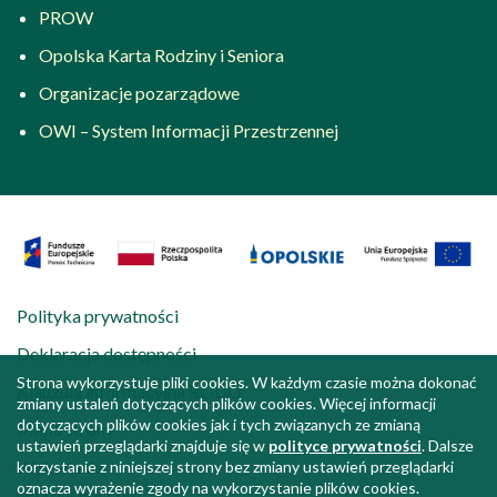
PROW
Opolska Karta Rodziny i Seniora
Organizacje pozarządowe
OWI – System Informacji Przestrzennej
Polityka prywatności
Deklaracja dostępności
Strona wykorzystuje pliki cookies. W każdym czasie można dokonać
Klauzula informacyjna RODO
zmiany ustaleń dotyczących plików cookies. Więcej informacji
dotyczących plików cookies jak i tych związanych ze zmianą
Mapa strony
ustawień przeglądarki znajduje się w
polityce prywatności
. Dalsze
Wykonanie:
korzystanie z niniejszej strony bez zmiany ustawień przeglądarki
oznacza wyrażenie zgody na wykorzystanie plików cookies.
netkoncept.com